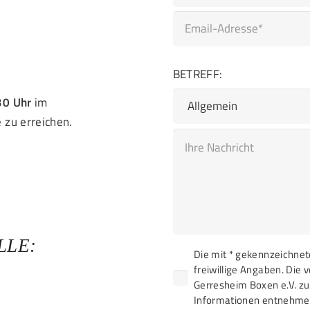
dieses
Feld
leer.
BETREFF:
30 Uhr
im
 zu erreichen.
LLE:
Bitte
Die mit * gekennzeichnete
lasse
freiwillige Angaben. Die
dieses
Gerresheim Boxen e.V. zu
Feld
Informationen entnehmen
leer.