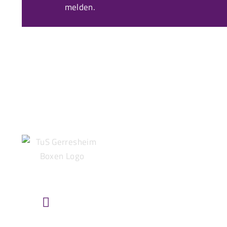
melden.
HIER FINDEST DU UNS
TuS Gerresheim u. Glashütte e.V.