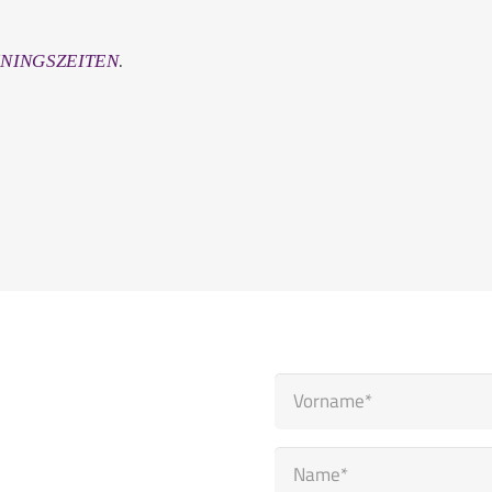
.
ININGSZEITEN
Bitte
lasse