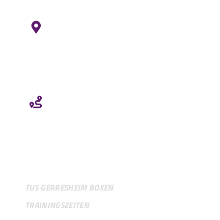
HIER FINDEST DU UNS
TuS Gerresheim u. Glashütte e.V.
Heyestraße 61
40625 Düsseldorf/Gerresheim
ROUTE ÜBER „GOOGLE MAPS“
VEREIN
TUS GERRESHEIM BOXEN
TRAININGSZEITEN