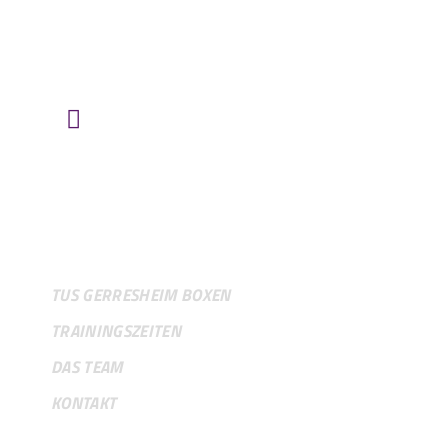
TuS Gerresheim u. Glashütte e.V.
Heyestraße 61
40625 Düsseldorf/Gerresheim
ROUTE ÜBER „GOOGLE MAPS“
VEREIN
TUS GERRESHEIM BOXEN
TRAININGSZEITEN
DAS TEAM
KONTAKT