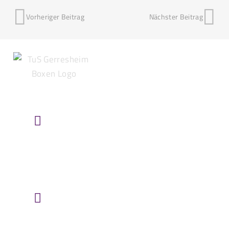
Vorheriger Beitrag
Nächster Beitrag
HIER FINDEST DU UNS
TuS Gerresheim u. Glashütte e.V.
Heyestraße 61
40625 Düsseldorf/Gerresheim
ROUTE ÜBER „GOOGLE MAPS“