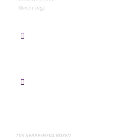
HIER FINDEST DU UNS
TuS Gerresheim u. Glashütte e.V.
Heyestraße 61
40625 Düsseldorf/Gerresheim
ROUTE ÜBER „GOOGLE MAPS“
VEREIN
TUS GERRESHEIM BOXEN